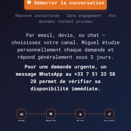
💬 Démarrer la conversation
Réponse instantanée · Sans engagement · Vos
données restent privées
Par email, devis, ou chat —
choisissez votre canal. Miguel étudie
personnellement chaque demande et
répond généralement sous 3 jours.
Pour une demande urgente, un
message WhatsApp au +33 7 51 33 58
20 permet de vérifier sa
disponibilité immédiate.
✉️
👋
🤝
📋
Message
Réponse 24h
RDV fixé
Devis précis